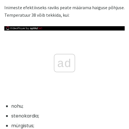
Inimeste efektiivseks raviks peate määrama haiguse põhjuse.
Temperatuur 38 võib tekkida, kui:
ad
nohu;
stenokardia;
mürgistus;