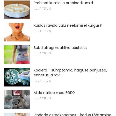
Probiootikumid ja prebiootikumid
ILU JA TERVIS
Kuidas ravida valu neelamisel kurgus?
ILU JA TERVIS
Subdiafragmaatiline abstsess
ILU JA TERVIS
Koolera - sümptomid, haiguse põhjused,
ennetus ja ravi
ILU JA TERVIS
Mida näitab mao EGD?
ILU JA TERVIS
Rindade osteokondroos - kodus töötamine