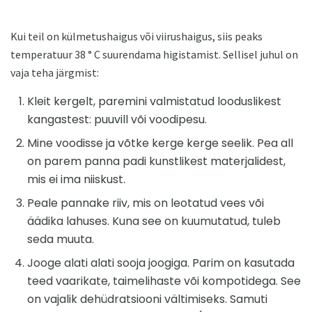
Kui teil on külmetushaigus või viirushaigus, siis peaks
temperatuur 38 ° C suurendama higistamist. Sellisel juhul on
vaja teha järgmist:
Kleit kergelt, paremini valmistatud looduslikest
kangastest: puuvill või voodipesu.
Mine voodisse ja võtke kerge kerge seelik. Pea all
on parem panna padi kunstlikest materjalidest,
mis ei ima niiskust.
Peale pannake riiv, mis on leotatud vees või
äädika lahuses. Kuna see on kuumutatud, tuleb
seda muuta.
Jooge alati alati sooja joogiga. Parim on kasutada
teed vaarikate, taimelihaste või kompotidega. See
on vajalik dehüdratsiooni vältimiseks. Samuti