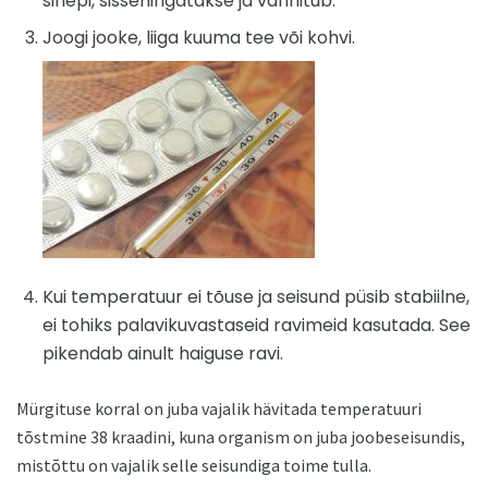
sinepi, sissehingatakse ja vannitub.
Joogi jooke, liiga kuuma tee või kohvi.
Kui temperatuur ei tõuse ja seisund püsib stabiilne,
ei tohiks palavikuvastaseid ravimeid kasutada. See
pikendab ainult haiguse ravi.
Mürgituse korral on juba vajalik hävitada temperatuuri
tõstmine 38 kraadini, kuna organism on juba joobeseisundis,
mistõttu on vajalik selle seisundiga toime tulla.