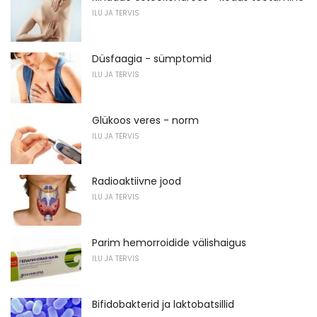
ILU JA TERVIS
Düsfaagia - sümptomid
ILU JA TERVIS
Glükoos veres - norm
ILU JA TERVIS
Radioaktiivne jood
ILU JA TERVIS
Parim hemorroidide välishaigus
ILU JA TERVIS
Bifidobakterid ja laktobatsillid