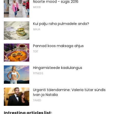
Noorte mood - sügis 2016
MOOD
Kui palju raha pulmadele anda?
MAJA
Pannad koos maksaga ahjus
TOIT
Hingamisteede kaalulangus
FITNESS
Urganti täiendamine: Valeria tütar sündis
Ivan ja Natalia
TÄHED
Intresting articles list: