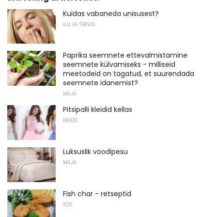
Kuidas vabaneda unisusest?
ILU JA TERVIS
Paprika seemnete ettevalmistamine
seemnete külvamiseks - milliseid
meetodeid on tagatud, et suurendada
seemnete idanemist?
MAJA
Pitsipalli kleidid kellas
MOOD
Luksuslik voodipesu
MAJA
Fish char - retseptid
TOIT