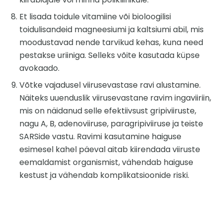
Et lisada toidule vitamiine või bioloogilisi
toidulisandeid magneesiumi ja kaltsiumi abil, mis
moodustavad nende tarvikud kehas, kuna need
pestakse uriiniga. Selleks võite kasutada küpse
avokaado.
Võtke vajadusel viirusevastase ravi alustamine.
Näiteks uuenduslik viirusevastane ravim ingaviiriin,
mis on näidanud selle efektiivsust gripiviiruste,
nagu A, B, adenoviiruse, paragripiviiruse ja teiste
SARSide vastu. Ravimi kasutamine haiguse
esimesel kahel päeval aitab kiirendada viiruste
eemaldamist organismist, vähendab haiguse
kestust ja vähendab komplikatsioonide riski.