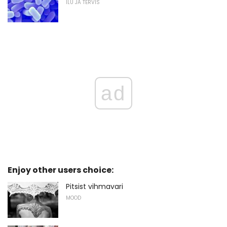
ILU JA TERVIS
ad
Enjoy other users choice:
Pitsist vihmavari
MOOD