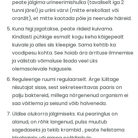
peate jälgima urineerimishulka (tavaliselt iga 2
tunni järel) ja uriini värvi (mitte erekollast või
oranžit), et mitte kaotada põie ja neerude häireid.
Kuna higi jagatakse, peate riideid kuivama.
Kindlasti pühkige esmalt kogu keha kõigepealt
kuivale ja alles siis kleepige. Sama kehtib ka
voodipesu kohta. See hoiab ära ärrituse ilmnemise
ja välistab võimaluse lisada veel üks
olemasolevale haigusele.
Reguleerige ruumi regulaarselt. Ärge lülitage
niisutajat sisse, sest sekreteeritavas paaris on
palju baktereid, millega nõrgenenud organism ei
saa võitlema ja seisund võib halveneda.
Üldise olukorra jälgimiseks. Kui pearinglus on
alanud, on rõhk langenud, pulss muutub
sagedaseks ja tekib krambid , peate helistama
kiirabiajale või minna polikliinikule.