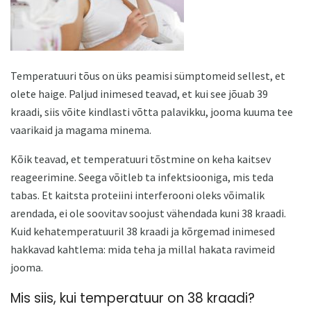
Temperatuuri tõus on üks peamisi sümptomeid sellest, et
olete haige. Paljud inimesed teavad, et kui see jõuab 39
kraadi, siis võite kindlasti võtta palavikku, jooma kuuma tee
vaarikaid ja magama minema.
Kõik teavad, et temperatuuri tõstmine on keha kaitsev
reageerimine. Seega võitleb ta infektsiooniga, mis teda
tabas. Et kaitsta proteiini interferooni oleks võimalik
arendada, ei ole soovitav soojust vähendada kuni 38 kraadi.
Kuid kehatemperatuuril 38 kraadi ja kõrgemad inimesed
hakkavad kahtlema: mida teha ja millal hakata ravimeid
jooma.
Mis siis, kui temperatuur on 38 kraadi?