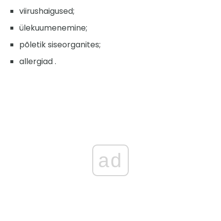
viirushaigused;
ülekuumenemine;
põletik siseorganites;
allergiad .
ad