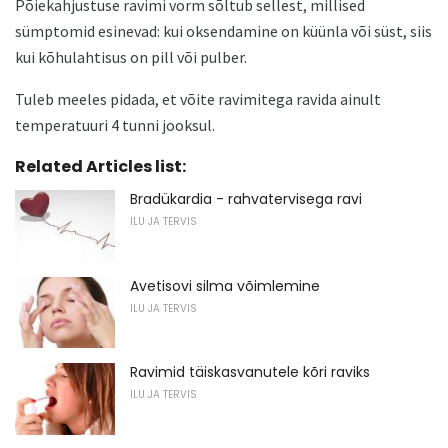
Põiekahjustuse ravimi vorm sõltub sellest, millised
sümptomid esinevad: kui oksendamine on küünla või süst, siis
kui kõhulahtisus on pill või pulber.
Tuleb meeles pidada, et võite ravimitega ravida ainult
temperatuuri 4 tunni jooksul.
Related Articles list:
Bradükardia - rahvatervisega ravi
ILU JA TERVIS
Avetisovi silma võimlemine
ILU JA TERVIS
Ravimid täiskasvanutele kõri raviks
ILU JA TERVIS