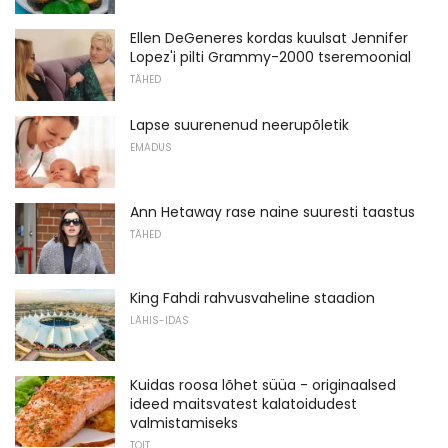
Ellen DeGeneres kordas kuulsat Jennifer
Lopez'i pilti Grammy-2000 tseremoonial
TÄHED
Lapse suurenenud neerupõletik
EMADUS
Ann Hetaway rase naine suuresti taastus
TÄHED
King Fahdi rahvusvaheline staadion
LÄHIS-IDAS
Kuidas roosa lõhet süüa - originaalsed
ideed maitsvatest kalatoidudest
valmistamiseks
TOIT