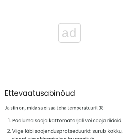
ad
Ettevaatusabinõud
Ja siin on, mida sa ei saa teha temperatuuril 38:
Paeluma sooja kattematerjali või sooja riideid.
Viige läbi soojendusprotseduurid: surub kokku,