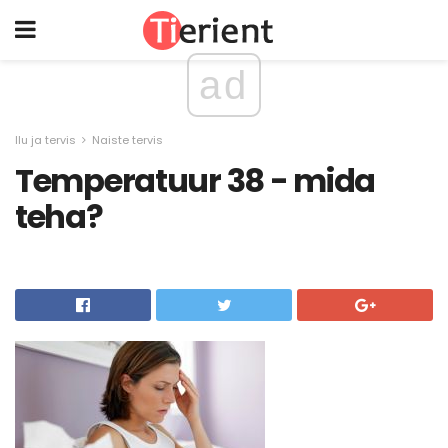
ad
Ilu ja tervis
Naiste tervis
Temperatuur 38 - mida
teha?