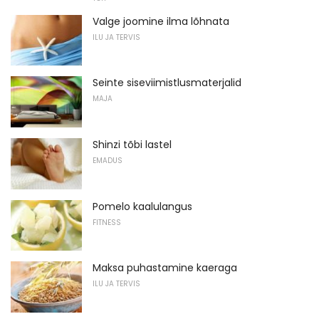
Valge joomine ilma lõhnata
ILU JA TERVIS
Seinte siseviimistlusmaterjalid
MAJA
Shinzi tõbi lastel
EMADUS
Pomelo kaalulangus
FITNESS
Maksa puhastamine kaeraga
ILU JA TERVIS