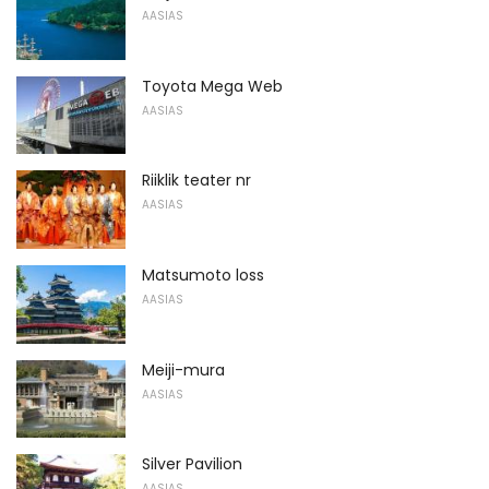
AASIAS
Toyota Mega Web
AASIAS
Riiklik teater nr
AASIAS
Matsumoto loss
AASIAS
Meiji-mura
AASIAS
Silver Pavilion
AASIAS