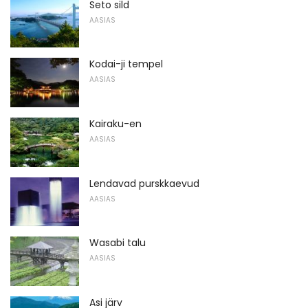
Seto sild
AASIAS
Kodai-ji tempel
AASIAS
Kairaku-en
AASIAS
Lendavad purskkaevud
AASIAS
Wasabi talu
AASIAS
Asi järv