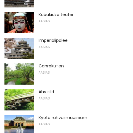
Kabukidza teater
AASIAS
Imperialipalee
AASIAS
Canroku-en
AASIAS
Ahv sild
AASIAS
Kyoto rahvusmuuseum
AASIAS