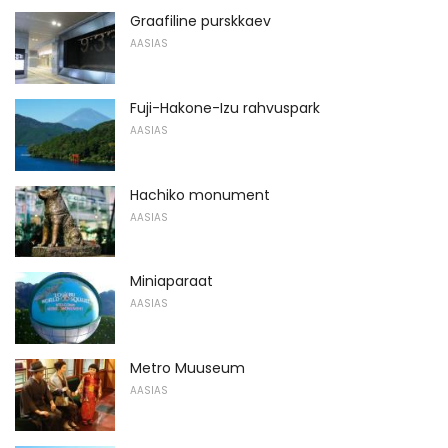
Graafiline purskkaev
AASIAS
Fuji-Hakone-Izu rahvuspark
AASIAS
Hachiko monument
AASIAS
Miniaparaat
AASIAS
Metro Muuseum
AASIAS