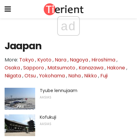
ad
Jaapan
More:
Tokyo
,
Kyoto
,
Nara
,
Nagoya
,
Hiroshima
,
Osaka
,
Sapporo
,
Matsumoto
,
Kanazawa
,
Hakone
,
Niigata
,
Otsu
,
Yokohama
,
Naha
,
Nikko
,
Fuji
Tyube lennujaam
AASIAS
Kofukuji
AASIAS