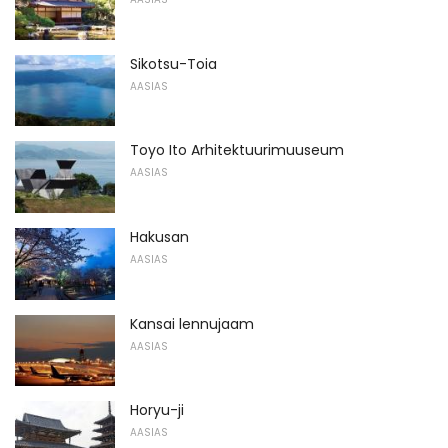
Sikotsu-Toia
AASIAS
Toyo Ito Arhitektuurimuuseum
AASIAS
Hakusan
AASIAS
Kansai lennujaam
AASIAS
Horyu-ji
AASIAS